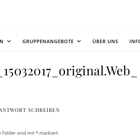
ON
GRUPPENANGEBOTE
ÜBER UNS
INF
_15032017_original.Web_
 ANTWORT SCHREIBEN
e Felder sind mit
*
markiert